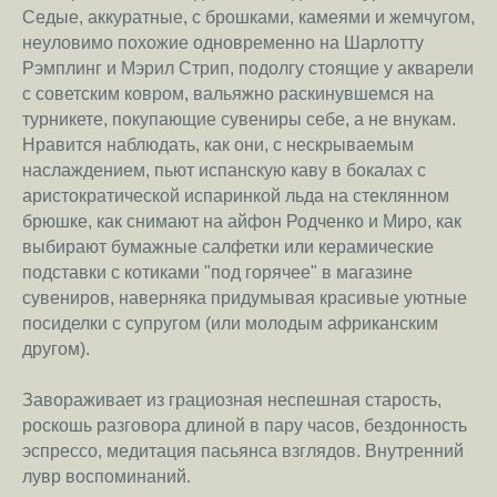
Седые, аккуратные, с брошками, камеями и жемчугом,
неуловимо похожие одновременно на Шарлотту
Рэмплинг и Мэрил Стрип, подолгу стоящие у акварели
с советским ковром, вальяжно раскинувшемся на
турникете, покупающие сувениры себе, а не внукам.
Нравится наблюдать, как они, с нескрываемым
наслаждением, пьют испанскую каву в бокалах с
аристократической испаринкой льда на стеклянном
брюшке, как снимают на айфон Родченко и Миро, как
выбирают бумажные салфетки или керамические
подставки с котиками "под горячее" в магазине
сувениров, наверняка придумывая красивые уютные
посиделки с супругом (или молодым африканским
другом).
Завораживает из грациозная неспешная старость,
роскошь разговора длиной в пару часов, бездонность
эспрессо, медитация пасьянса взглядов. Внутренний
лувр воспоминаний.