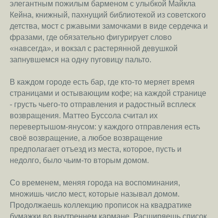
элегантным пожилым барменом с улыбкой Майкла
Кейна, книжный, пахнущий библиотекой из советского
детства, мост с ржавыми замочками в виде сердечка и
фразами, где обязательно фигурирует слово
«навсегда», и вокзал с растерянной девушкой
запнувшемся на одну пуговицу пальто.
В каждом городе есть бар, где кто-то меряет время
страницами и остывающим кофе; на каждой странице
- грусть чьего-то отправления и радостный всплеск
возвращения. Маттео Буссола считал их
перевертышом-янусом: у каждого отправления есть
своё возвращение, а любое возвращение
предполагает отъезд из места, которое, пусть и
недолго, было чьим-то вторым домом.
Со временем, меняя города на воспоминания,
множишь число мест, которые называл домом.
Продолжаешь коллекцию прописок на квадратике
бумажки во внутреннем кармане. Расширяешь список