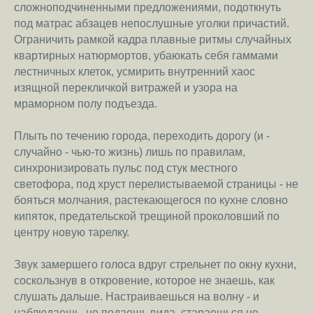
сложноподчиненными предложениями, подоткнуть
под матрас абзацев непослушные уголки причастий.
Ограничить рамкой кадра плавные ритмы случайных
квартирных натюрмортов, убаюкать себя гаммами
лестничных клеток, усмирить внутренний хаос
изящной перекличкой витражей и узора на
мраморном полу подъезда.
Плыть по течению города, переходить дорогу (и -
случайно - чью-то жизнь) лишь по правилам,
синхронизировать пульс под стук местного
светофора, под хруст перелистываемой страницы - не
бояться молчания, растекающегося по кухне словно
кипяток, предательской трещиной проколовший по
центру новую тарелку.
Звук замершего голоса вдруг стрельнет по окну кухни,
соскользнув в откровение, которое не знаешь, как
слушать дальше. Настраиваешься на волну - и
наблюдаешь, не подаешь вида, стараешься не